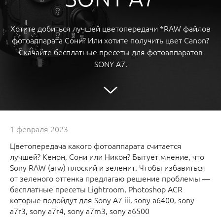
Хотите добиться лучшей цветопередачи *RAW файлов
фотоаппарата Сони? Или хотите получить цвет Canon?
Скачайте бесплатные пресеты для фотоаппаратов
SONY A7.
1 февраля 2023
Цветопередача какого фотоаппарата считается
лучшей? Кенон, Сони или Никон? Бытует мнение, что
Sony RAW (arw) плоский и зеленит. Чтобы избавиться
от зеленого оттенка предлагаю решение проблемы —
бесплатные пресеты Lightroom, Photoshop ACR
которые подойдут для Sony A7 iii, sony a6400, sony
a7r3, sony a7r4, sony a7m3, sony a6500